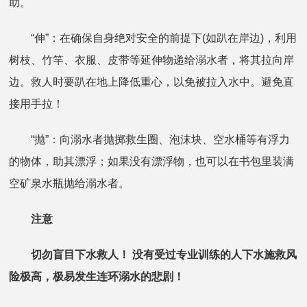
助。
“伸”：在确保自身绝对安全的前提下(如趴在岸边)，利用
树枝、竹竿、衣服、皮带等延伸物递给溺水者，将其拉向岸
边。救人时要趴在地上降低重心，以免被拉入水中。避免直
接用手拉！
“抛”：向溺水者抛掷救生圈、泡沫块、空水桶等有浮力
的物体，助其漂浮；如果没有漂浮物，也可以在书包里装满
空矿泉水瓶抛给溺水者。
注意
切勿盲目下水救人！ 没有受过专业训练的人下水施救风
险极高，极易发生连环溺水的悲剧！