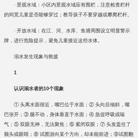
· 景观水域：小区内景观水域应有围栏，注意检查栏杆
的间宽儿童是否能够穿过；教导孩子不要穿越或攀爬栏杆。
· 开放水域：在江、河、水库、鱼塘周围设立明显警示
牌，进行危险提示，避免儿童接近这些水体。
溺水发生现象与救援
1
认识溺水者的10个现象
① 头离水面很近，嘴巴位于水面；② 头向后倾斜，嘴
巴张开；③ 腿不动，身体垂直于水面；④ 急促呼吸或喘
气；⑤ 双眼无神，无法聚焦；⑥ 紧闭双眼；⑦ 头发盖住了
额头或眼睛；⑧ 试图游向某个方向，却未能前进；⑨试图翻