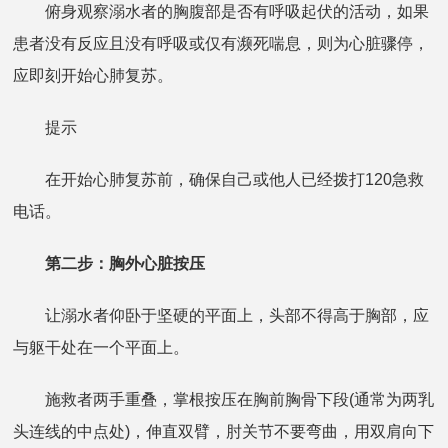
俯身观察溺水者的胸腹部是否有呼吸起伏的活动，如果
患者没有反应且没有呼吸或仅有濒死喘息，则为心脏骤停，
应即刻开始心肺复苏。
提示
在开始心肺复苏前，确保自己或他人已经拨打120急救
电话。
第二步：胸外心脏按压
让溺水者仰卧于坚硬的平面上，头部不得高于胸部，应
与躯干处在一个平面上。
施救者两手重叠，掌根按压在胸前胸骨下段(通常为两乳
头连线的中点处)，伸直双臂，肘关节不要弯曲，用双肩向下