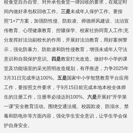
校食堂自办自管、对外承包食堂一律回收的要求，在规定时
间内做好承包权回收工作。
三是
未成年人保护工作。要按
照“1+7”方案，加强防性侵、防欺凌、师德师风建设、法治宣
传教育、心理健康教育、控辍保学、校家社协同育人工作;充
分发挥好法治副校长的作用，开展好法治教育，用好案例警
示，强化防暴力、防欺凌和防性侵教育，增强未成年人守法
意识和自我保护意识。
四是
教室灯光改造。做好中小学的课
堂及功能场室的采光照明改造规划，有序推进，力争2025年
3月31日完成率达100%。
五是
国家中小学智慧教育平台应用
工作，要按照文件要求，于9月15日前完成本地本校全体师
生的注册工作，注册率必须达到100%。
六是
开展好“开学第
一课”安全教育活动。围绕交通法规、校园欺凌、防溺水、禁
毒和防电诈等方面内容，强化学生安全意识，让学生学会保
护自身安全。