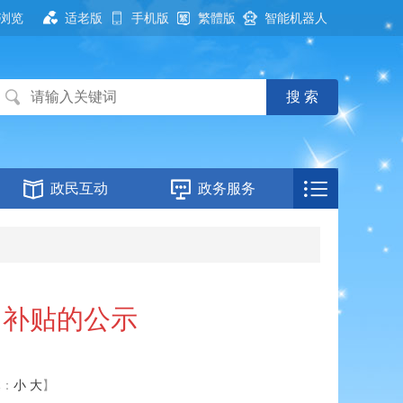
浏览
适老版
手机版
繁體版
智能机器人
政民互动
政务服务
训补贴的公示
体：
小
大
】