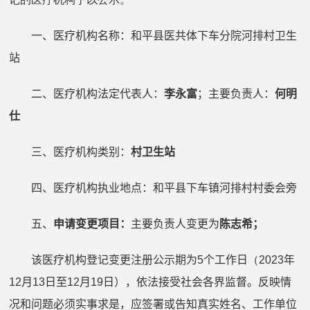
一、医疗机构名称：和平县医共体
下车
分院
河排
村卫生
站
二、医疗机构法定代表人：
李永富
；主要负责人：
何明
仕
三、医疗机构类别：
村卫生站
四、医疗机构执业地点：
和平县
下车镇河排村村委会旁
五、
申请变更项目：
主要
负责人变更为
陈志希
；
该医疗机构登记变更注册公示期为
5
个工作日
（2023
年
12
月
13
日至
12
月
19
日），依法接受社会各界监督。反映情
况和问题必须实事求是，应签署或告知真实姓名、工作单位