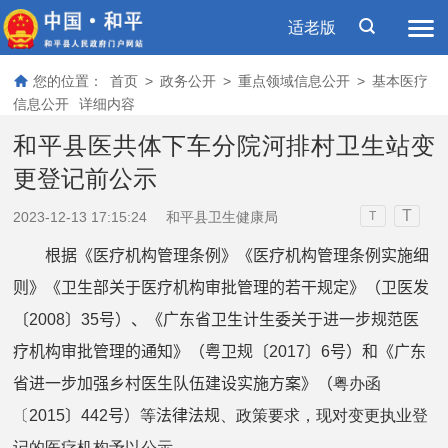
适老版
您的位置：
首页
>
政务公开
>
重点领域信息公开
>
基本医疗
信息公开
详细内容
和平县医共体下车分院河排村卫生站变
更登记前公示
T
2023-12-13 17:15:24
和平县卫生健康局
T
根据《医疗机构管理条例》《医疗机构管理条例实施细
则》《卫生部关于医疗机构审批管理的若干规定》（卫医发
〔
2008
〕
35
号）、《广东省卫生计生委关于进一步规范医
疗机构审批管理的通知》（粤卫规〔
2017
〕
6
号）和《广东
省进一步加强乡村医生队伍建设实施方案》
（
粤办函
〔2015
〕
442
号
）
等
法律法规
、政策要求，现对变更执业登
记的医疗机构予以公示。