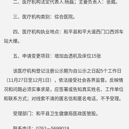
二、医疗机构法定代表人
:
杨磊；主要负责人：张威。
三、医疗机构类别：综合医院。
四、医疗机构执业地点：
和平县和平大道西门口西郊车
站大楼。
五、
申请变更项目：
增加血透机及床位
15
张
该医疗机构登记注册公示期为自公示之日起
5
个工作日
（
11
月
27
日至
12
月
1
日），
依法接受社会各界监督。反映情
况和问题必须实事求是，应签署或告知真实姓名、工作单位
和联系方式；对线索不清的匿名信和匿名电话，不予受理。
受理部门：和平县卫生健康局医政医管股。
联系电话：
0762
－
5699019
。