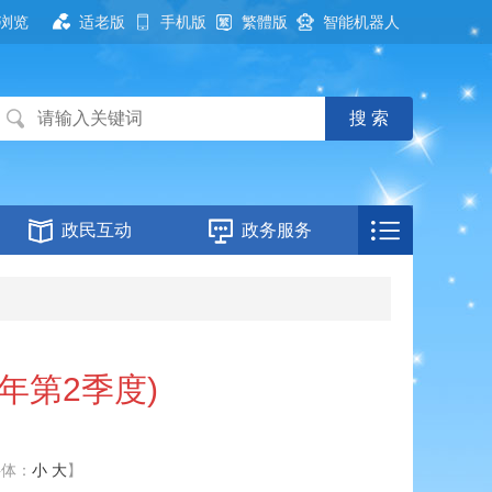
浏览
适老版
手机版
繁體版
智能机器人
政民互动
政务服务
年第2季度)
字体：
小
大
】