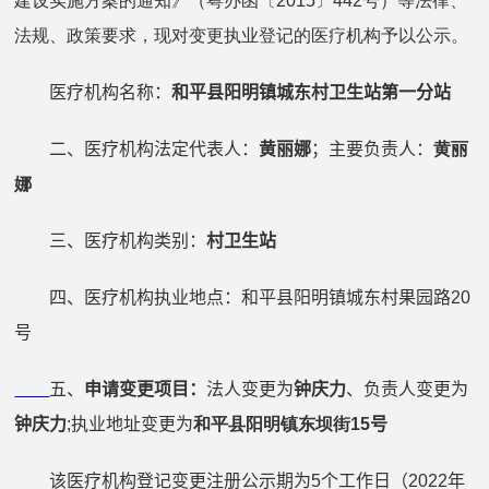
建设实施方案的通知》（粤办函〔2015〕442号）等法律、
法规、政策要求，现对变更执业登记的医疗机构予以公示。
医疗机构名称：
和平县阳明镇城东村卫生站第一分站
二、医疗机构法定代表人：
黄丽娜
；主要负责人：
黄丽
娜
三、医疗机构类别：
村卫生站
四、医疗机构执业地点：和平县阳明镇城东村果园路
20
号
五、
申请变更项目：
法人变更为
钟庆力
、负责人变更为
钟庆力
;
执业地址变更为
和平县阳明镇东坝街
15
号
该医疗机构登记变更注册公示期为
5
个工作日（
2022
年