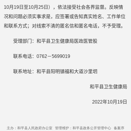
10
月
19
日至
10
月
25
日），依法接受社会各界监督。反映情
况和问题必须实事求是，应签署或告知真实姓名、工作单位
和联系方式；对线索不清的匿名信和匿名电话，不予受理。
受理部门：和平县卫生健康局医政医管股
联系电话：
0762
－
5699019
联系地址：和平县阳明镇福和大道沙里垇
和平县卫生健康局
2022
年
10
月
19
日
主办：和平县人民政府办公室 管理维护：和平县政务公开管理中心 备案序