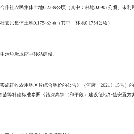
民集体土地0.2389公顷（其中：林地0.0907公顷、未利用土
体土地0.1754公顷（其中：林地0.1754公顷）。
生活垃圾压缩中转站建设。
收农用地区片综合地价的公告》（河府〔2021〕15号）的有关
着物、青苗等补偿标准参照《赣深高铁（和平段）建设征地补偿安置