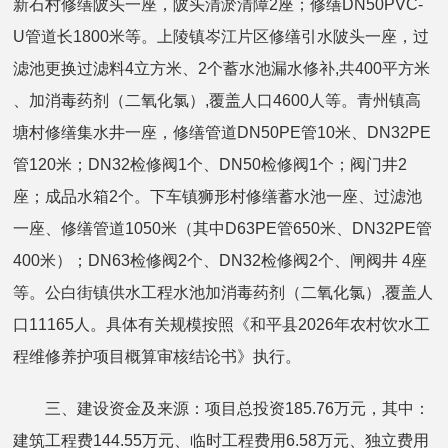
新石村修缮陂头一座，陂头清淤清障2座；修缮DN50PVC-
U管道长1800米等。上陵镇岑江片区修缮引水陂头一座，过
滤池更换过滤料4立方米、2个蓄水池漏水修补,共400平方米
、加消毒药剂（二氧化氯）,覆盖人口4600人等。青州镇高
塘村修缮集水井一座，修缮管道DN50PE管10米、DN32PE
管120米；DN32检修阀1个、DN50检修阀1个；阀门井2
座；成品水箱2个。下车镇狮形村修缮蓄水池一座、过滤池
一座、修缮管道1050米（其中D63PE管650米、DN32PE管
400米）；DN63检修阀2个、DN32检修阀2个、闸阀井 4座
等。公白街镇供水工程水池加消毒药剂（二氧化氯）,覆盖人
口11165人。具体有关规模按照《和平县2026年农村饮水工
程维修养护项目概算审核结论书》执行。
三、建设资金及来源：项目总投资185.76万元，其中：
建筑工程费144.55万元、临时工程费用6.58万元、独立费用