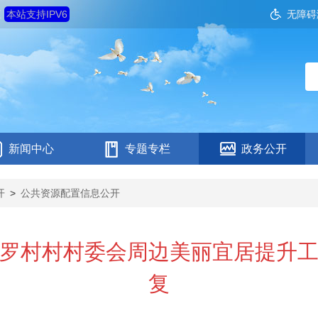
五
本站支持IPV6
无障碍
新闻中心
专题专栏
政务公开
开
>
公共资源配置信息公开
罗村村村委会周边美丽宜居提升
复