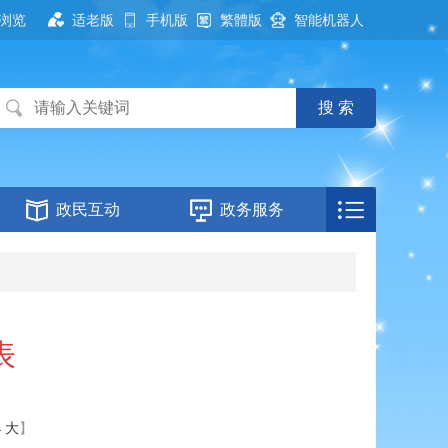
浏览
适老版
手机版
繁體版
智能机器人
政民互动
政务服务
表
小
大
】