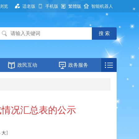
浏览
适老版
手机版
繁體版
智能机器人
政民互动
政务服务
成情况汇总表的公示
小
大
】