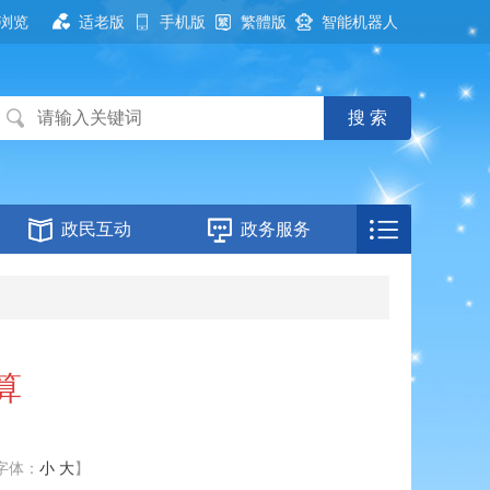
浏览
适老版
手机版
繁體版
智能机器人
政民互动
政务服务
算
字体：
小
大
】