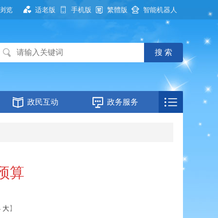
浏览
适老版
手机版
繁體版
智能机器人
政民互动
政务服务
预算
小
大
】