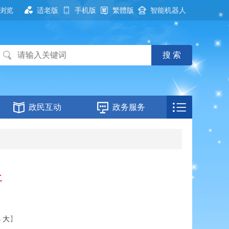
浏览
适老版
手机版
繁體版
智能机器人
政民互动
政务服务
开
小
大
】