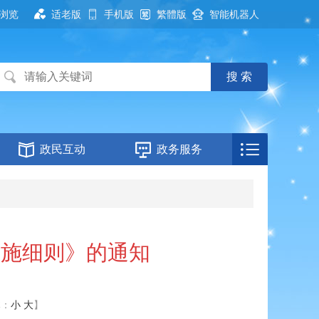
浏览
适老版
手机版
繁體版
智能机器人
政民互动
政务服务
实施细则》的通知
体：
小
大
】