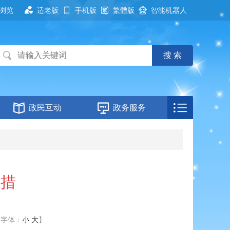
浏览
适老版
手机版
繁體版
智能机器人
政民互动
政务服务
举措
【字体：
小
大
】