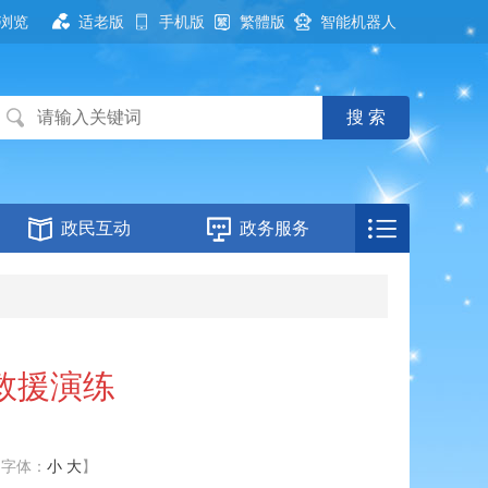
浏览
适老版
手机版
繁體版
智能机器人
政民互动
政务服务
救援演练
【字体：
小
大
】