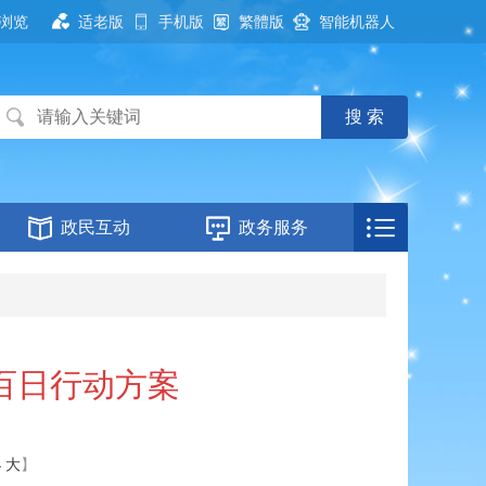
浏览
适老版
手机版
繁體版
智能机器人
政民互动
政务服务
百日行动方案
小
大
】