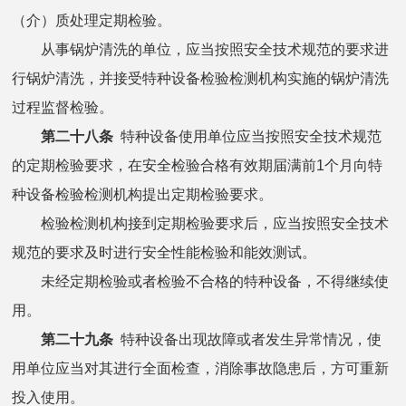
（介）质处理定期检验。
从事锅炉清洗的单位，应当按照安全技术规范的要求进
行锅炉清洗，并接受特种设备检验检测机构实施的锅炉清洗
过程监督检验。
第二十八条
特种设备使用单位应当按照安全技术规范
的定期检验要求，在安全检验合格有效期届满前1个月向特
种设备检验检测机构提出定期检验要求。
检验检测机构接到定期检验要求后，应当按照安全技术
规范的要求及时进行安全性能检验和能效测试。
未经定期检验或者检验不合格的特种设备，不得继续使
用。
第二十九条
特种设备出现故障或者发生异常情况，使
用单位应当对其进行全面检查，消除事故隐患后，方可重新
投入使用。