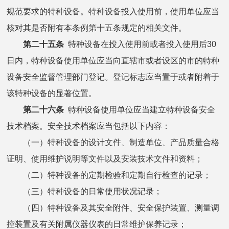
规范要求的特种设备。特种设备投入使用前，使用单位应当
核对其是否附有本条例第十五条规定的相关文件。
第二十五条
特种设备在投入使用前或者投入使用后30
日内，特种设备使用单位应当向直辖市或者设区的市的特种
设备安全监督管理部门登记。登记标志应当置于或者附着于
该特种设备的显著位置。
第二十六条
特种设备使用单位应当建立特种设备安全
技术档案。安全技术档案应当包括以下内容：
（一）特种设备的设计文件、制造单位、产品质量合格
证明、使用维护说明等文件以及安装技术文件和资料；
（二）特种设备的定期检验和定期自行检查的记录；
（三）特种设备的日常使用状况记录；
（四）特种设备及其安全附件、安全保护装置、测量调
控装置及有关附属仪器仪表的日常维护保养记录；