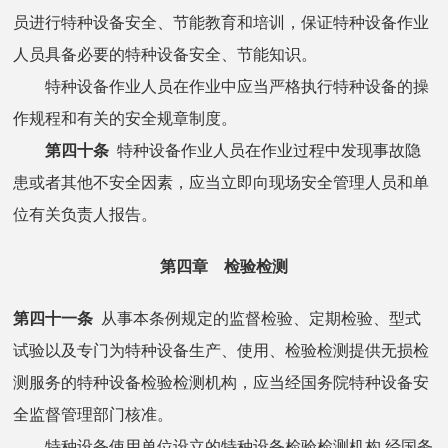
员进行特种设备安全、节能教育和培训，保证特种设备作业
人员具备必要的特种设备安全、节能知识。
特种设备作业人员在作业中应当严格执行特种设备的操
作规程和有关的安全规章制度。
第四十条
特种设备作业人员在作业过程中发现事故隐
患或者其他不安全因素，应当立即向现场安全管理人员和单
位有关负责人报告。
第四章 检验检测
第四十一条
从事本条例规定的监督检验、定期检验、型式
试验以及专门为特种设备生产、使用、检验检测提供无损检
测服务的特种设备检验检测机构，应当经国务院特种设备安
全监督管理部门核准。
特种设备使用单位设立的特种设备检验检测机构,经国务