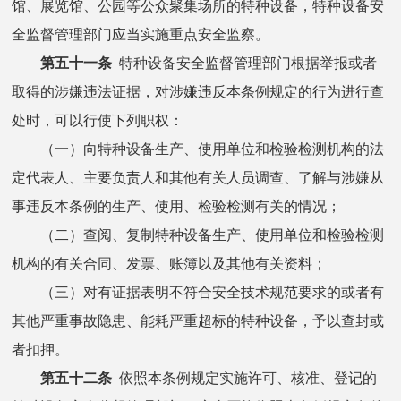
馆、展览馆、公园等公众聚集场所的特种设备，特种设备安
全监督管理部门应当实施重点安全监察。
第五十一条
特种设备安全监督管理部门根据举报或者
取得的涉嫌违法证据，对涉嫌违反本条例规定的行为进行查
处时，可以行使下列职权：
（一）向特种设备生产、使用单位和检验检测机构的法
定代表人、主要负责人和其他有关人员调查、了解与涉嫌从
事违反本条例的生产、使用、检验检测有关的情况；
（二）查阅、复制特种设备生产、使用单位和检验检测
机构的有关合同、发票、账簿以及其他有关资料；
（三）对有证据表明不符合安全技术规范要求的或者有
其他严重事故隐患、能耗严重超标的特种设备，予以查封或
者扣押。
第五十二条
依照本条例规定实施许可、核准、登记的