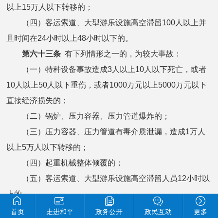
以上15万人以下转移的；
（四）客运索道、大型游乐设施高空滞留100人以上并
且时间在24小时以上48小时以下的。
第六十三条
有下列情形之一的，为较大事故：
（一）特种设备事故造成3人以上10人以下死亡，或者
10人以上50人以下重伤，或者1000万元以上5000万元以下
直接经济损失的；
（二）锅炉、压力容器、压力管道爆炸的；
（三）压力容器、压力管道有毒介质泄漏，造成1万人
以上5万人以下转移的；
（四）起重机械整体倾覆的；
（五）客运索道、大型游乐设施高空滞留人员12小时以
上的。
第六十四条
有下列情形之一的，为一般事故：
首页
走进和平
政务公开
政民互动
更多