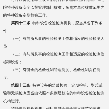
院特种设备安全监督管理部门核准，负责本单位核准范围内
的特种设备定期检验工作。
第四十二条
特种设备检验检测机构，应当具备下列条
件：
（一）有与所从事的检验检测工作相适应的检验检测人
员；
（二）有与所从事的检验检测工作相适应的检验检测仪
器和设备；
（三）有健全的检验检测管理制度、检验检测责任制
度。
第四十三条
特种设备的监督检验、定期检验、型式试
验和无损检测应当由依照本条例经核准的特种设备检验检测
机构进行。
特种设备检验检测工作应当符合安全技术规范的要求。