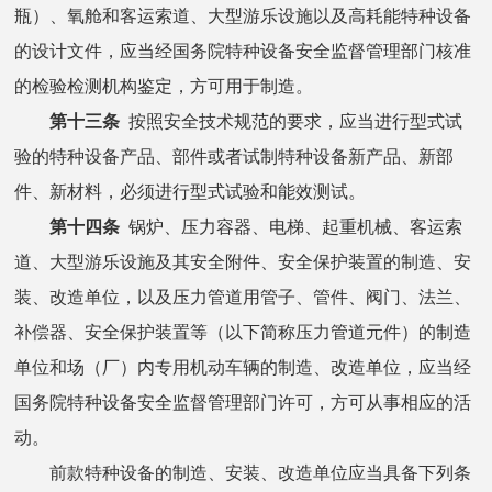
瓶）、氧舱和客运索道、大型游乐设施以及高耗能特种设备
的设计文件，应当经国务院特种设备安全监督管理部门核准
的检验检测机构鉴定，方可用于制造。
第十三条
按照安全技术规范的要求，应当进行型式试
验的特种设备产品、部件或者试制特种设备新产品、新部
件、新材料，必须进行型式试验和能效测试。
第十四条
锅炉、压力容器、电梯、起重机械、客运索
道、大型游乐设施及其安全附件、安全保护装置的制造、安
装、改造单位，以及压力管道用管子、管件、阀门、法兰、
补偿器、安全保护装置等（以下简称压力管道元件）的制造
单位和场（厂）内专用机动车辆的制造、改造单位，应当经
国务院特种设备安全监督管理部门许可，方可从事相应的活
动。
前款特种设备的制造、安装、改造单位应当具备下列条