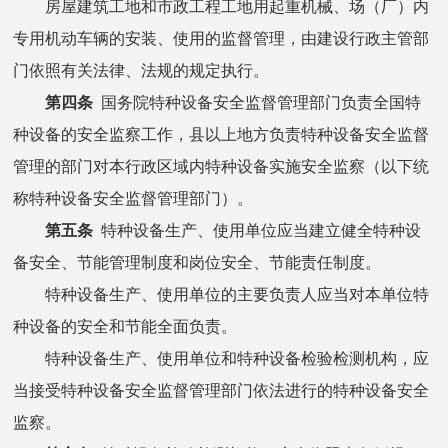
房屋建筑工地和市政工程工地用起重机械、场（厂）内
专用机动车辆的安装、使用的监督管理，由建设行政主管部
门依照有关法律、法规的规定执行。
第四条
国务院特种设备安全监督管理部门负责全国特
种设备的安全监察工作，县以上地方负责特种设备安全监督
管理的部门对本行政区域内特种设备实施安全监察（以下统
称特种设备安全监督管理部门）。
第五条
特种设备生产、使用单位应当建立健全特种设
备安全、节能管理制度和岗位安全、节能责任制度。
特种设备生产、使用单位的主要负责人应当对本单位特
种设备的安全和节能全面负责。
特种设备生产、使用单位和特种设备检验检测机构，应
当接受特种设备安全监督管理部门依法进行的特种设备安全
监察。