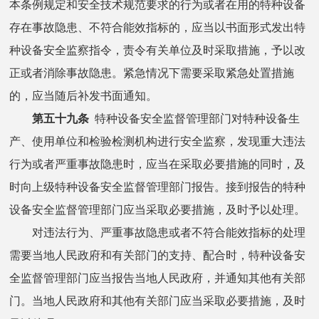
本条例规定和安全技术规范要求的行为或者在用的特种设备
存在事故隐患、不符合能效指标的，应当以书面形式发出特
种设备安全监察指令，责令有关单位及时采取措施，予以改
正或者消除事故隐患。紧急情况下需要采取紧急处置措施
的，应当随后补发书面通知。
第五十九条
特种设备安全监督管理部门对特种设备生
产、使用单位和检验检测机构进行安全监察，发现重大违法
行为或者严重事故隐患时，应当在采取必要措施的同时，及
时向上级特种设备安全监督管理部门报告。接到报告的特种
设备安全监督管理部门应当采取必要措施，及时予以处理。
对违法行为、严重事故隐患或者不符合能效指标的处理
需要当地人民政府和有关部门的支持、配合时，特种设备安
全监督管理部门应当报告当地人民政府，并通知其他有关部
门。当地人民政府和其他有关部门应当采取必要措施，及时