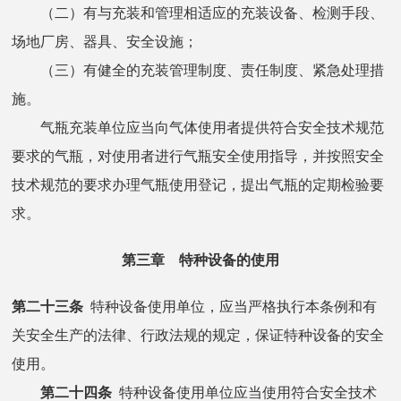
（二）有与充装和管理相适应的充装设备、检测手段、
场地厂房、器具、安全设施；
（三）有健全的充装管理制度、责任制度、紧急处理措
施。
气瓶充装单位应当向气体使用者提供符合安全技术规范
要求的气瓶，对使用者进行气瓶安全使用指导，并按照安全
技术规范的要求办理气瓶使用登记，提出气瓶的定期检验要
求。
第三章 特种设备的使用
第二十三条
特种设备使用单位，应当严格执行本条例和有
关安全生产的法律、行政法规的规定，保证特种设备的安全
使用。
第二十四条
特种设备使用单位应当使用符合安全技术