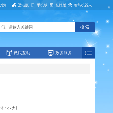
浏览
适老版
手机版
繁體版
智能机器人
政民互动
政务服务
字体：
小
大
】