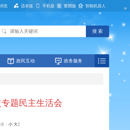
浏览
适老版
手机版
繁體版
智能机器人
政民互动
政务服务
改专题民主生活会
字体：
小
大
】