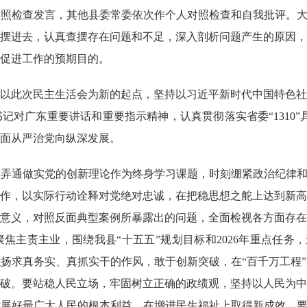
照检查发言，其他县委常委依次作个人对照检查和自我批评。大
摆进去，认真查摆存在问题和不足，深入剖析问题产生的原因，
促进工作的预期目的。
此次民主生活会为新的起点，坚持以习近平新时代中国特色社
对广东重要讲话和重要指示精神，认真贯彻落实省委“1310”具
面从严治党向纵深发展。
通做实党的创新理论作为终身学习课题，时刻绷紧政治纪律和政
作，以实际行动诠释对党绝对忠诚，在把稳思想之舵上达到新高
意义，对照反面典型案例所暴露出的问题，全面检视各方面存在
主责主业，围绕我县“十五五”规划目标和2026年重点任务，进
扬求真务实、真抓实干的作风，敢于创新突破，在“百千万工程
破。要站稳人民立场，牢固树立正确的政绩观，坚持以人民为中
展好最广大人民的根本利益，在增进民生福祉上取得新成效。要