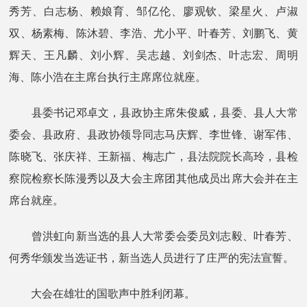
秀芳、白志杨、赖娘育、邹亿伦、廖观钦、梁星火、卢淑
双、杨素梅、陈沐碧、李浩、尤小平、叶春芳、刘鹏飞、黄
辉天、王凡麟、刘小辉、吴志越、刘剑杰、叶志宏、周明
海、陈小浩在主席台执行主席席位就座。
县委书记邓卓文，县政协主席朱俊威，县委、县人大常
委会、县政府、县政协领导同志马庆辉、李世锋、谢军伟、
陈晓飞、张庆祥、王新福、梅志广，县法院院长高玲，县检
察院检察长陈漫秀以及大会主席团其他成员出席大会并在主
席台就座。
曾洪虹向新当选的县人大常委会委员刘志毅、叶春芳、
何秀华颁发当选证书，新当选人员进行了庄严的宪法宣誓。
大会在雄壮的国歌声中胜利闭幕。