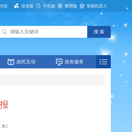
浏览
适老版
手机版
繁體版
智能机器人
政民互动
政务服务
月报
小
大
】