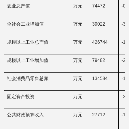
农业总产值
万元
74472
-0.
全社会工业增加值
万元
39022
-38
规模以上工业总产值
万元
426744
-18
规模以上工业增加值
万元
79482
-22
社会消费品零售总额
万元
134584
-14
固定资产投资
万元
-24
公共财政预算收入
万元
27712
-1.