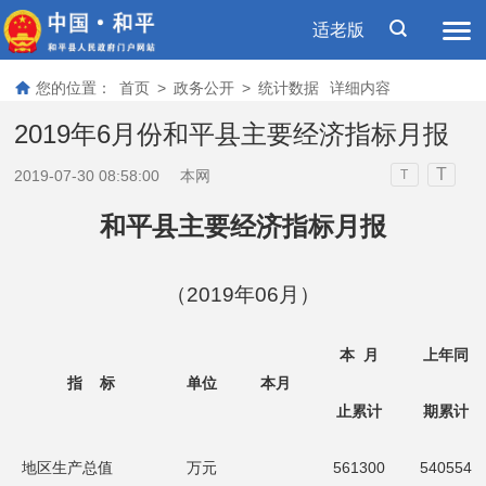
适老版
您的位置：
首页
>
政务公开
>
统计数据
详细内容
2019年6月份和平县主要经济指标月报
T
2019-07-30 08:58:00
本网
T
和平县主要经济指标月报
（201
9
年
0
6
月
）
本 月
上年同
指 标
单位
本月
止累计
期累计
地区生产总值
万元
561300
540554