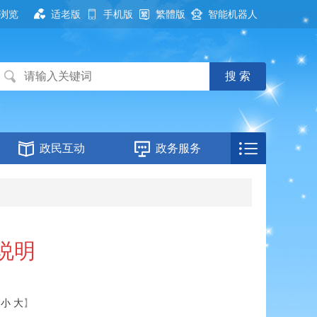
浏览
适老版
手机版
繁體版
智能机器人
政民互动
政务服务
说明
：
小
大
】