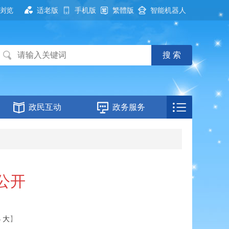
浏览
适老版
手机版
繁體版
智能机器人
政民互动
政务服务
公开
小
大
】