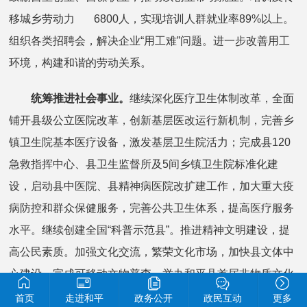
移城乡劳动力 6800人，实现培训人群就业率89%以上。
组织各类招聘会，解决企业“用工难”问题。进一步改善用工
环境，构建和谐的劳动关系。
统筹推进社会事业。
继续深化医疗卫生体制改革，全面
铺开县级公立医院改革，创新基层医改运行新机制，完善乡
镇卫生院基本医疗设备，激发基层卫生院活力；完成县120
急救指挥中心、县卫生监督所及5间乡镇卫生院标准化建
设，启动县中医院、县精神病医院改扩建工作，加大重大疫
病防控和群众保健服务，完善公共卫生体系，提高医疗服务
水平。继续创建全国“科普示范县”。推进精神文明建设，提
高公民素质。加强文化交流，繁荣文化市场，加快县文体中
心建设，完成可移动文物普查，举办和平县首届非物质文化
遗产节。深入开展全民健身运动，抓好城乡体育场馆设施建
首页
走进和平
政务公开
政民互动
更多