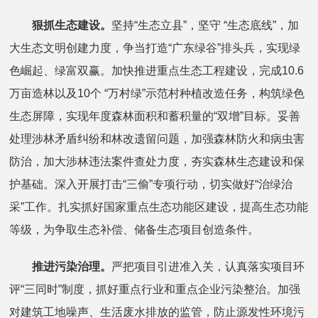
狠抓生态建设。
坚持“生态立县”，坚守 “生态底线”，加
大生态文明创建力度，争当打造“广东绿谷”排头兵，实现绿
色崛起、绿富双赢。加快推进重点生态工程建设，完成10.6
万亩造林以及10个 “万村绿”示范村种植改造任务，构筑绿色
生态屏障，实现年度森林面积和蓄积量的“双增”目标。妥善
处理涉林矛盾纠纷和林改遗留问题，加强森林防火和病虫害
防治，加大涉林违法案件查处力度，夯实森林生态建设和保
护基础。深入开展打击“三偷”专项行动，切实做好“治绿治
采”工作。扎实抓好国家重点生态功能区建设，提高生态功能
等级，为争取生态补偿、储备生态项目创造条件。
推进污染治理。
严把项目引进准入关，认真落实项目环
评“三同时”制度，抓好重点行业和重点企业污染整治。加强
对建筑工地噪声、生活废水排放的监管，防止源发性环境污