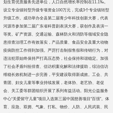
划生育优质服务先进单位，人口自然增长率控制在11.1‰。
设立专业镇转型升级专项资金100万元，完成3个专业镇转型
升级工作。成功举办全县第二届青少年科技创新大赛，代表
河源市参加第二届广东省科普剧表演大赛，获创作及表演一
等奖。矿产资源、交通运输、森林防火和消防等领域安全隐
患排查治理工作有效落实，产品质量、食品安全及重大动物
疫病防控工作得到加强。严厉打击制假售假和传销行为，对
违法犯罪始终保持严打高压态势，社会保持和谐稳定。加强
了社会矛盾纠纷排查、信访积案化解和法律援助，综治信访
维稳长效机制进一步完善，平安建设取得新成效。工会、共
青团、妇女儿童等事业持续发展，老体协、老艺协、老促
会、关工委等群团组织开展了系列有益活动。阳光公益服务
中心“关爱留守儿童”项目入选第三届中国慈善项目“百强”。体
育、应急、双拥、气象、打私、物价、人防、人民武装、民