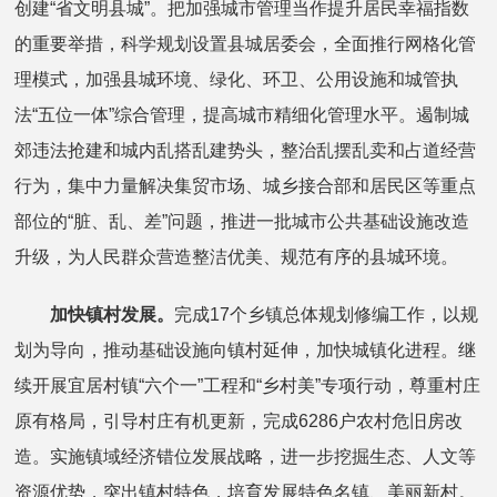
创建“省文明县城”。把加强城市管理当作提升居民幸福指数
的重要举措，科学规划设置县城居委会，全面推行网格化管
理模式，加强县城环境、绿化、环卫、公用设施和城管执
法“五位一体”综合管理，提高城市精细化管理水平。遏制城
郊违法抢建和城内乱搭乱建势头，整治乱摆乱卖和占道经营
行为，集中力量解决集贸市场、城乡接合部和居民区等重点
部位的“脏、乱、差”问题，推进一批城市公共基础设施改造
升级，为人民群众营造整洁优美、规范有序的县城环境。
加快镇村发展。
完成17个乡镇总体规划修编工作，以规
划为导向，推动基础设施向镇村延伸，加快城镇化进程。继
续开展宜居村镇“六个一”工程和“乡村美”专项行动，尊重村庄
原有格局，引导村庄有机更新，完成6286户农村危旧房改
造。实施镇域经济错位发展战略，进一步挖掘生态、人文等
资源优势，突出镇村特色，培育发展特色名镇、美丽新村。