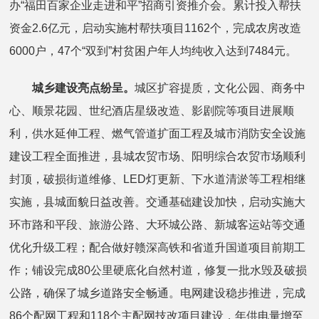
办“福田百家企业走进和平”招商引资推介会。累计投入帮扶
资金2.6亿元，启动实施村帮扶项目1162个，完成农房改造
6000户，47个“双到”村贫困户年人均纯收入达到7484元。
城乡建设亮点纷呈。
城区扩容提质，文化公园、商务中
心、顺景花园、世纪酒店星级改造、影剧院等项目进展顺
利，供水延伸工程、燃气管道扩面工程及城市消防安全设施
建设工程全面推进，县城农贸市场、阳明综合农贸市场顺利
封顶，破损街道维修、LED灯更新、下水道清淤等工程相继
实施，县城面貌日益改善。交通基础建设加快，启动实施大
环市路和平段、旅游公路、大环城公路、新城客运站等交通
优化升级工程；配合做好赣深高铁和省道升国道项目前期工
作；铺设完成80公里硬底化自然村道，修复一批水毁及破损
公路，确保了城乡道路安全畅通。电网建设稳步推进，完成
86个配网工程和118个主配网技改项目建设，年供电量增至