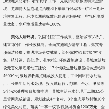
加强地灾防治和“治采复绿”工作，完成阳明镇粮溪特大型滑
坡、龙湖特大型崩塌点治理和下车镇白银坳稀土矿区一期环
境恢复工程。环境监测站标准化建设达标验收，空气环境质
量优良，水环境质量达标率100%。
美化人居环境。
巩固“创卫”工作成果，整治城市“六乱”，
建立“双创”工作长效机制。全面实施城乡清洁工程，落实专
项保洁经费，推进垃圾分类减量，部分镇村实现垃圾“村收
集、镇转运、县处理”。扎实推进环保设施建设，县城生活垃
圾无害化填埋场动工建设，17个镇级生活垃圾压缩转运站和
4600个村级垃圾收集点建成投入使用，工业园区污水处理
厂、长塘生活污水处理厂投入试运行，彭寨、合水、浰源等
3个污水处理项目加快推进，县城生活污水处理厂二期3.5公
里管网完成铺设。规划建成4个名村、3个生态示范村和10个
绿化美化村庄。落实 “一事一议”财政奖补资金1200万元，全