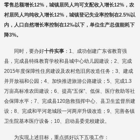
零售总额增长
12%
，城镇居民人均可支配收入增长
12%
，农
村居民人均纯收入增长
12%
，城镇登记失业率控制在
2.5%
以
内，人口自然增长率控制在
12‰
以下，单位生产总值能耗下
降
3%
。
同时，要办好
十件实事
：1、成功创建广东省教育强
县，完成县特殊教育学校和县城中心幼儿园建设；2、完成
2015年度保障性住房建设及农村危旧房改造任务；3、建成
并开放福和公园；4、加快推进旅游公路建设；5、完成1.3
万亩高标准农田建设；6、提高“五保”、低保、医疗救助等社
会保障水平；7、完成县120急救指挥中心、县卫生监督所建
设；8、完成和平河老城段一河两岸升级改造；9、完善各镇
卫生院基本医疗设备；10、启动县委党校建设。
为实现上述目标，重点抓好以下五项工作：