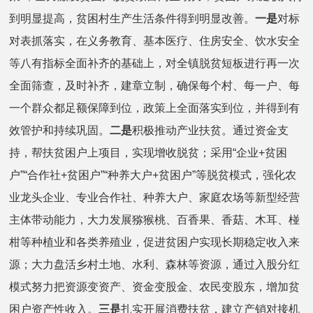
到明显提高，贫困村生产生活条件得到明显改善。
一是
对标
对表抓落实，在义务教育、基本医疗、住房安全、饮水安全
等八有指标全面补齐的基础上，对全镇脱贫短板进行再一次
全面筛查，及时补齐，建章立制，确保每个村、每一户、每
一个群众都足额保障到位，政策上全面落实到位，并得到有
效管护和持续巩固。
二是
积极推动产业扶贫。通过资金支
持，帮扶贫困户上项目，实现增收脱贫；采用“企业+贫困
户”“合作社+贫困户”“种养大户+贫困户”等脱贫模式，强化农
业龙头企业、专业合作社、种养大户、家庭农场等新型经营
主体带动能力，大力发展猕猴桃、百香果、香菇、木耳、椪
柑等种植业和各类养殖业，促进贫困户实现长期稳定收入来
源；大力盘活乡村土地、水利、森林等资源，通过入股分红
模式努力把资源变资产、资金变股金、农民变股东，增加贫
困户资产性收入。
三是
扎实开展消费扶贫，建立产销对接机