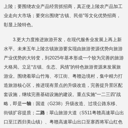
上陵；要围绕农业产品经营抓招商，真正使上陵农产品加工
业走向大市场；要突出围绕“古镇、民俗”等文化优势招商，
彰显上陵特色。
3.更大力度推进旅游开发，在现代服务业发展上再上新
水平。未来五年上陵古镇旅游要实现由旅游资源优势向旅游
产业优势的大转变，到2025年基本形成一个较为完善的旅游
大格局。立足“古镇、生态、风情”的特色旅游资源来发展旅
游业。围绕着翠山竹海、岑江街、粤赣边境村，集中精力打
造旅游核心区，推进现有景点的升级改造，完善提升景区配
套设施，继续完善基础设施的建设。重点实施“一二三四”战
略，即是
一轴
：国道（G238）升级改造、过境公路东移、
街镇扩容提质；
二路
：翠山旅游大道（S511粤赣高速翠山出
口至江西归美山镇）、粤赣高速翠山出口至寨西将军山红色