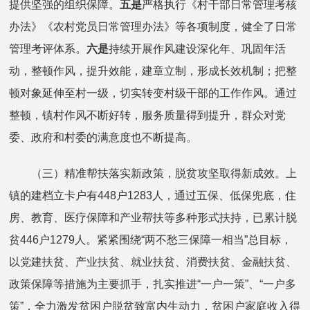
提供坚强的组织保障。
五是
严格执行《村干部日常管理考核
办法》《农村党员日常管理办法》等各项制度，健全了日常
管理考评体系。
六是
持续开展作风建设深化年、巩固年活
动，整顿作风，提升效能，建章立制，形成长效机制；把整
顿对象延伸至村一级，切实转变村级干部的工作作风。通过
整顿，镇村作风不断好转，服务质量得到提升，群众对党
委、政府和村委的满意度也不断提高。
（三）精准帮扶落实新政策，脱贫攻坚取得新成效。上
镇的建档立卡户有448户1283人，通过五保、低保兜底，住
房、教育、医疗保障和产业帮扶等多种形式扶持，已累计脱
贫446户1279人。紧紧围绕“两不愁三保障一相当”总目标，
以党建扶贫、产业扶贫、就业扶贫、消费扶贫、金融扶贫、
政策保障等措施为主要抓手，扎实推进“一户一策”、“一户多
策”，全力激发贫困户脱贫致富内生动力，贫困户家庭收入得