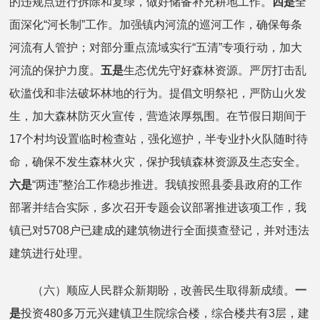
的违规点进行拆除和复绿，做好储备补充耕地工作。
四是
全
面深化“河长制”工作。加强镇内河流的巡河工作，确保每条
河流有人管护；对部分重点流域实行“五清”专项行动，加大
河流的保护力度。
五是
生态优先守好森林资源。严厉打击乱
砍滥伐和非法破坏林地的行为。提倡文明祭祀，严防山火发
生，加大森林防灭火宣传，营造浓厚氛围。在节假日期间于
17个村均设置临时检查站，强化巡护，半专业扑火队随时待
命，确保不发生森林火灾，保护我镇森林资源及生态安全。
六是
“两违”整治工作稳步推进。我镇按照县委县政府的工作
部署并结合实际，多次召开专题会议部署推进该项工作，我
镇已对5708户已建成的建筑物进行全面摸查登记，并对违法
建筑进行处理。
（六）顺应人民群众新期盼，改善民生取得新成绩。
一
是
投资480多万元兴建镇卫生院综合楼，综合楼共有3层，建