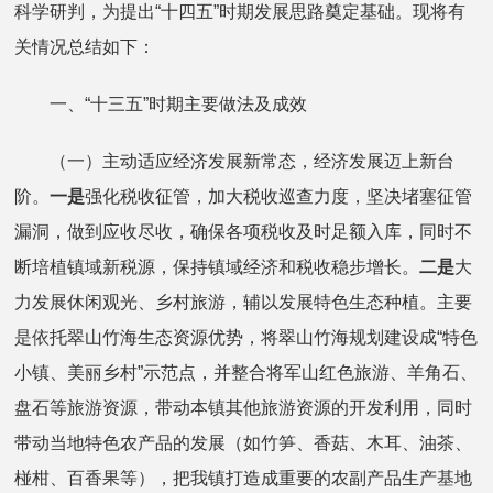
科学研判，为提出“十四五”时期发展思路奠定基础。现将有
关情况总结如下：
一、“十三五”时期主要做法及成效
（一）主动适应经济发展新常态，经济发展迈上新台
阶。
一是
强化税收征管，加大税收巡查力度，坚决堵塞征管
漏洞，做到应收尽收，确保各项税收及时足额入库，同时不
断培植镇域新税源，保持镇域经济和税收稳步增长。
二是
大
力发展休闲观光、乡村旅游，辅以发展特色生态种植。主要
是依托翠山竹海生态资源优势，将翠山竹海规划建设成“特色
小镇、美丽乡村”示范点，并整合将军山红色旅游、羊角石、
盘石等旅游资源，带动本镇其他旅游资源的开发利用，同时
带动当地特色农产品的发展（如竹笋、香菇、木耳、油茶、
椪柑、百香果等），把我镇打造成重要的农副产品生产基地