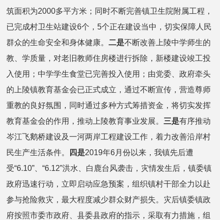
筑面积为2000多平方米；同时不断完善镇卫生院附属工程，
已完成村卫生站建设6个，5个正在建设当中，切实保障人民
群众的生命安全和身体健康。
二是
不断改善上陵中学师生的
教、学质量，对老旧教师住房楼进行拆除，新楼建设竣工投
入使用；中学学生食堂已完善投入使用；由党委、政府牵头
的上陵镇教育基金会已正式成立，通过不断宣传，营造尊师
重教的良好氛围，同时通过多种方式筹措资金，将切实发挥
教育基金会的作用，推动上陵教育事业发展。
三是
有序推动
岑江飞鹅桥建设及一河两岸工程建设工作，着力改善沿岸村
民生产生活条件。
四是
2019年6月份以来，我镇先后遭
受“6.10”、“6.12”洪水、白鹿台风袭击，灾情发生后，镇委镇
政府迅速行动，立即启动应急预案，组织镇村干部全力以赴
参与抢险救灾，最大程度减少群众财产损失。灾后镇委镇政
府按照市委市政府、县委县政府的指示，采取有力措施，组