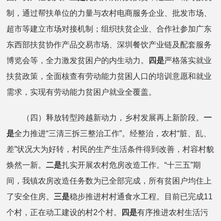
制，通过帮扶单位的力量与农村电商服务企业、批发市场、
超市等建立市场对接机制；组织扶贫企业、合作社参加广东
东西部扶贫协作产品交易市场、深圳餐饮产业链及配套服务
博览会等，全力激发贫困户的内生动力。
四是
严格落实就业
扶贫政策，全面核查有劳动能力贫困人口的培训意愿和就业
需求，实现有劳动能力贫困户就业全覆盖。
（四）释放转型跨越新动力，乡村发展再上新阶段。
一
是
全力推进“三清三拆三整治工作”。经整治，农村“脏、乱、
差”状况大为好转，村民的生产生活条件得到改善，村容村貌
焕然一新。
二是
扎实开展农村危房改造工作。“十三五”期
间，我镇农房改造任务数为已全部完成，所有贫困户均住上
了安全住房。
三是
稳步推进村村通食水工程。目前已完成11
个村，正在动工建设的村2个村。
四是
有序推进农村生活污