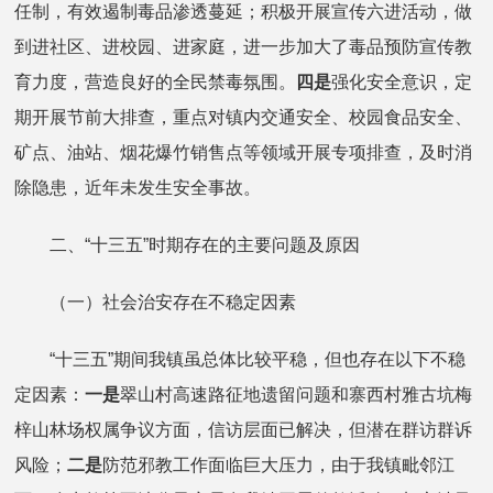
任制，有效遏制毒品渗透蔓延；积极开展宣传六进活动，做
到进社区、进校园、进家庭，进一步加大了毒品预防宣传教
育力度，营造良好的全民禁毒氛围。
四是
强化安全意识，定
期开展节前大排查，重点对镇内交通安全、校园食品安全、
矿点、油站、烟花爆竹销售点等领域开展专项排查，及时消
除隐患，近年未发生安全事故。
二、“十三五”时期存在的主要问题及原因
（一）社会治安存在不稳定因素
“十三五”期间我镇虽总体比较平稳，但也存在以下不稳
定因素：
一是
翠山村高速路征地遗留问题和寨西村雅古坑梅
梓山林场权属争议方面，信访层面已解决，但潜在群访群诉
风险；
二是
防范邪教工作面临巨大压力，由于我镇毗邻江