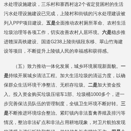
水处理设施建设，三乐村和寨西村这2个省定贫困村的生活
污水处理设施建设已完成，上陵村和街镇的污水处理建设被
列入PPP项目建设。
五是
全面推动农村厕所革命、农村生活
垃圾治理等各项工作，切实改善农村人居环境。
六是
稳步推
进赣深高铁建设、国道G238上陵街镇段东移、翠山竹海建
设等项目，不断提升上陵镇人民的幸福感和获得感。
（五）致力推动一体化发展，城乡环境展现新面貌。
一
是
持续开展城乡清洁工程。加大生活垃圾的清运力度，以确
保群众生活环境干净整洁、无积存垃圾。
二是
加大资金投
入。投入资金购买垃圾压缩车1部、垃圾桶1000多个，进一
步完善保洁员队伍的管理制度，全镇卫生环境不断好转。
三
是
不断推进环境综合整治。紧盯镇内非法畜禽养殖及排污等
情况，整治非法矿点和非法占用耕地现象，对卫片航拍发现