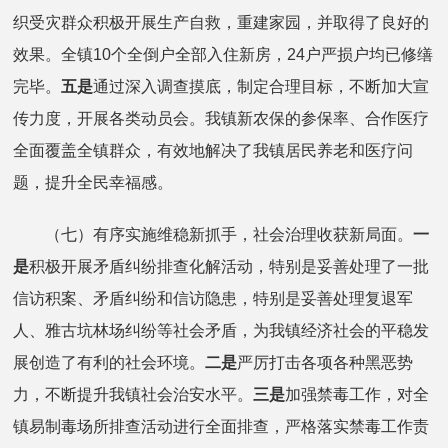
织受灾群众积极开展生产自救，重建家园，并取得了良好的
效果。全镇10个全倒户全部入住新房，24户严损户均已修缮
完毕。
五是
通过深入调查摸底，制定合理目标，不断加大宣
传力度，开展各类动员会。我镇新农保的参保率、合作医疗
全面覆盖全镇群众，有效地解决了我镇居民养老和医疗问
题，提升全民幸福感。
（七）有序实施维稳新抓手，社会治理收获新局面。
一
是
积极开展矛盾纠纷排查化解活动，特别是妥善处理了一批
信访积案、矛盾纠纷和信访隐患，特别是妥善处理复退军
人、雅古坑林场纠纷等社会矛盾，为我镇经济社会的平稳发
展创造了有利的社会环境。
二是
严厉打击各项各种黑恶势
力，不断提升我镇社会治安水平。
三是
加强禁毒工作，对全
镇易制毒场所排查活动进行全面排查，严格落实禁毒工作责