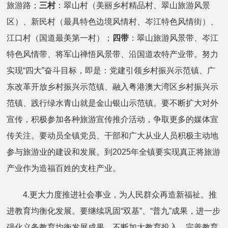
旅游路；
三村
：翠山村（美丽乡村精品村、翠山旅游风景
区）、新民村（最具特色边境风情村、岑江特色风情街）、
江口村（国道最美第一村）；
四带
：翠山旅游风景带、岑江
特色风情带、将军山禅悟风景带、沿国道农特产业带。努力
实现“四大”奋斗目标，即是：党建引领乡村振兴示范镇、广
东改革开放乡村振兴示范镇、融入粤港澳大湾区乡村振兴示
范镇、践行绿水青山就是金山银山示范镇。要不断扩大对外
宣传，积极参加各种旅游宣传推介活动，争取更多的媒体宣
传关注。要动员全镇党员、干部和广大从业人员积极主动地
参与旅游业的建设和发展。到2025年全镇要实现真正将旅游
产业作为造福百姓的支柱产业。
4.更大力度推进社会事业，为人民群众再造新福祉。推
进教育均衡化发展。要继续巩固“双基”、“普九”成果，进一步
强化义务教育均衡发展成果，不断加大教育投入，完善教育