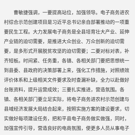
曹敏捷强调，
一
要
提高站位，
加强领导
。
电子商务进农
村综合示范创建项目是习近平总书记亲自部署推动的一项重
要民生工程。
大力发展电子商务是全县培育壮大产业、延伸
产业链的迫切需要，是推进大众创业、万众创新的迫切需
要，是多形式开展脱贫攻坚的迫切需要
；
二
要
对标对表，补
齐短板
。
时间紧、任务重
，
各镇、各
相
关
部门
要把思想统一
到县委、县政府的决策部署上来，强化工作措施，
对照绩效
评价体系和上级相关文件要求
及时查漏补缺，全力以赴
做好
台账资料，提升运营成效
；
三
要扎实推进
，营造氛围
。
各
镇
、
各相关
部门
要立足实际，将电子商务进农村示范创建与
县域经济发展大局结合起来，
按照实施方案的建设要求，切
实做好每项建设任务，把和平县电子商务做实做强，同时，
加强宣传引导，营造良好
的电商
氛围
，
使更多人员从事电子