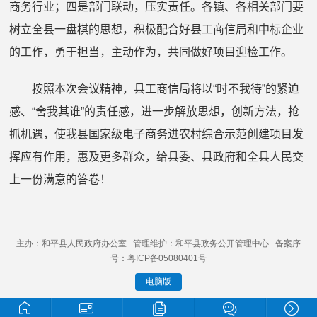
商务行业
；
四
是
部门联动，
压实责任。
各镇
、
各
相
关
部门
要
树立全县一盘棋的思想，
积极
配合好县工商信局和中标企业
的工作，
勇于
担当
，
主动
作为，共同做好项目迎检工作。
按照
本次会议精神
，
县
工商信局将
以“时不我待”的紧迫
感、“舍我其谁”的责任感，进一步解放思想
，
创新方法，抢
抓机遇
，
使我县国家级电子商务进农村综合示范创建项目
发
挥应有作用，
惠及更多群众，给县委、县政府和全县人民交
上一份满意的答卷！
主办：和平县人民政府办公室 管理维护：和平县政务公开管理中心 备案序
号：粤ICP备05080401号
电脑版