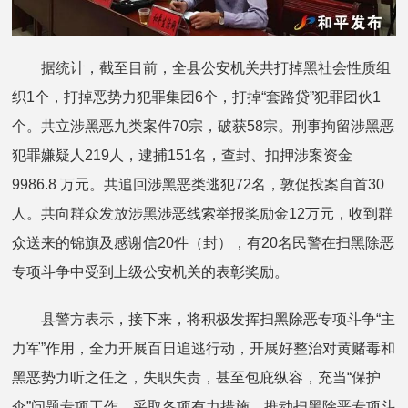
据统计，截至目前，全县公安机关共打掉黑社会性质组
织1个，打掉恶势力犯罪集团6个，打掉“套路贷”犯罪团伙1
个。共立涉黑恶九类案件70宗，破获58宗。刑事拘留涉黑恶
犯罪嫌疑人219人，逮捕151名，查封、扣押涉案资金
9986.8 万元。共追回涉黑恶类逃犯72名，敦促投案自首30
人。共向群众发放涉黑涉恶线索举报奖励金12万元，收到群
众送来的锦旗及感谢信20件（封），有20名民警在扫黑除恶
专项斗争中受到上级公安机关的表彰奖励。
县警方表示，接下来，将积极发挥扫黑除恶专项斗争“主
力军”作用，全力开展百日追逃行动，开展好整治对黄赌毒和
黑恶势力听之任之，失职失责，甚至包庇纵容，充当“保护
伞”问题专项工作，采取各项有力措施，推动扫黑除恶专项斗