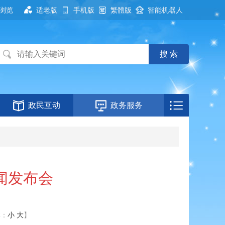
浏览
适老版
手机版
繁體版
智能机器人
政民互动
政务服务
闻发布会
体：
小
大
】