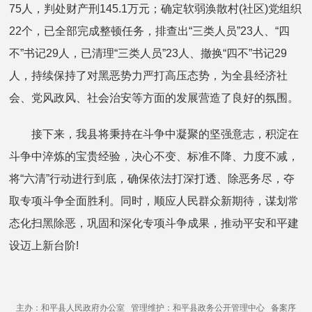
75人，判处财产刑145.1万元；确定软弱涣散村(社区)党组织
22个，已全部完成整顿任务，排查出“三类人员”23人、“四
不”书记29人，已清理“三类人员”23人、撤换“四不”书记29
人，持续保持了对黑恶势力严打高压态势，为全县经济社
会、党风政风、社会治安等方面的发展营造了良好的氛围。
接下来，我县将秉持在斗争中凝聚的坚强意志，积淀在
斗争中淬炼的宝贵经验，决心不变、标准不降、力度不减，
将“六清”行动进行到底，确保依法打深打透、除恶务尽，夺
取专项斗争全面胜利。同时，顺应人民群众新期待，谋划常
态化扫黑除恶，巩固和深化专项斗争成果，推动平安和平建
设迈上新台阶!
主办：和平县人民政府办公室 管理维护：和平县政务公开管理中心 备案序