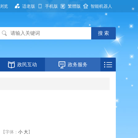
浏览
适老版
手机版
繁體版
智能机器人
政民互动
政务服务
【字体：
小
大
】