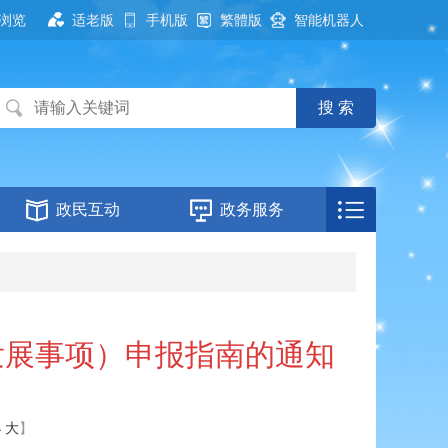
浏览
适老版
手机版
繁體版
智能机器人
政民互动
政务服务
发展事项）申报指南的通知
小
大
】