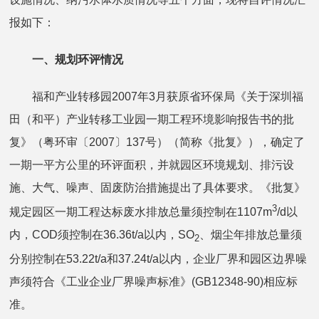
报如下：
一、规划环评情况
福和产业转移园2007年3月获原省环保局《关于深圳福
田（和平）产业转移工业园一期工程环境影响报告书的批
复》（粤环审〔2007〕137号）（简称《批复》），确定了
一期一平方公里的环评面积，并就园区环境规划、排污设
施、大气、噪声、固废防治措施提出了具体要求。《批复》
3
规定园区一期工程达标废水排放总量须控制在1107m
/d以
内，COD须控制在36.36t/a以内，SO
、烟尘年排放总量须
2
分别控制在53.22t/a和37.24t/a以内，企业厂界和园区边界噪
声须符合《工业企业厂界噪声标准》(GB12348-90)相应标
准。