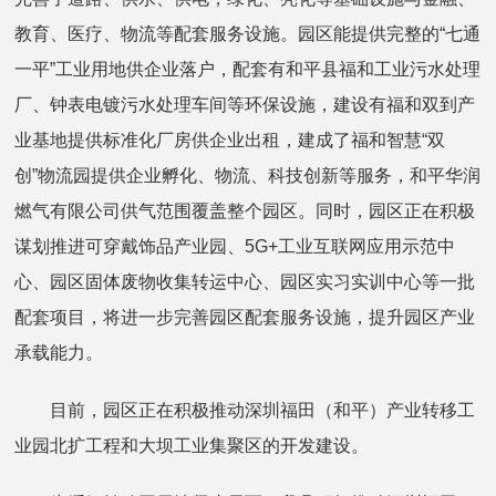
教育、医疗、物流等配套服务设施。园区能提供完整的“七通
一平”工业用地供企业落户，配套有和平县福和工业污水处理
厂、钟表电镀污水处理车间等环保设施，建设有福和双到产
业基地提供标准化厂房供企业出租，建成了福和智慧“双
创”物流园提供企业孵化、物流、科技创新等服务，和平华润
燃气有限公司供气范围覆盖整个园区。同时，园区正在积极
谋划推进可穿戴饰品产业园、5G+工业互联网应用示范中
心、园区固体废物收集转运中心、园区实习实训中心等一批
配套项目，将进一步完善园区配套服务设施，提升园区产业
承载能力。
目前，园区正在积极推动深圳福田（和平）产业转移工
业园北扩工程和大坝工业集聚区的开发建设。