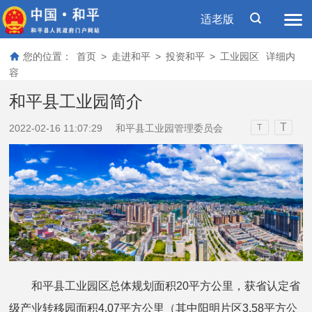
适老版
您的位置：
首页
>
走进和平
>
投资和平
>
工业园区
详细内
容
和平县工业园简介
T
2022-02-16 11:07:29
和平县工业园管理委员会
T
和平县工业园区总体规划面积20平方公里，获省认定省
级产业转移园面积4.07平方公里（其中阳明片区3.58平方公