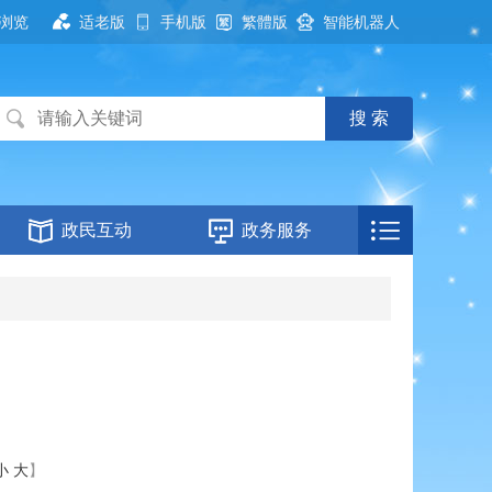
浏览
适老版
手机版
繁體版
智能机器人
政民互动
政务服务
介
小
大
】