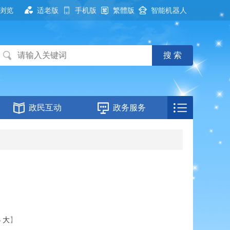
浏览
适老版
手机版
繁體版
智能机器人
政民互动
政务服务
小
大
】