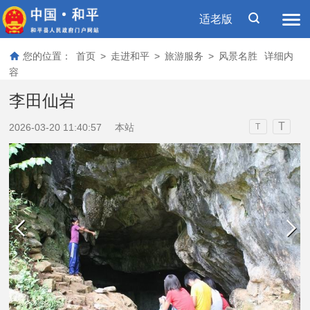
适老版
您的位置：
首页
>
走进和平
>
旅游服务
>
风景名胜
详细内
容
李田仙岩
T
2026-03-20 11:40:57
本站
T