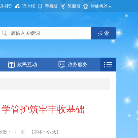
碍浏览
适老版
手机版
繁體版
智能机器人
政民互动
政务服务
科学管护筑牢丰收基础
次数：
-
次
【字体：
小
大
】