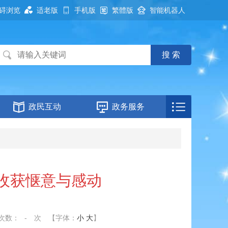
碍浏览
适老版
手机版
繁體版
智能机器人
政民互动
政务服务
收获惬意与感动
次数：
-
次
【字体：
小
大
】