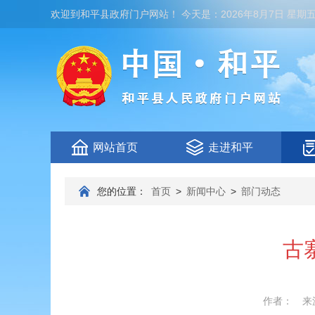
欢迎到
和平县政府门户网站
！
今天是：
2026年8月7日 星期
网站首页
走进和平
您的位置：
首页
>
新闻中心
>
部门动态
古
作者：
来