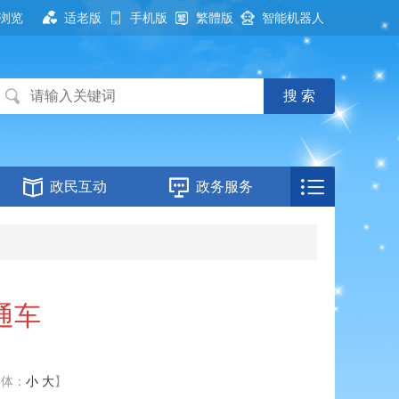
浏览
适老版
手机版
繁體版
智能机器人
政民互动
政务服务
通车
字体：
小
大
】