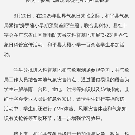
图为：参观气象观测场照片 冯神蕊摄影
3月20日，在2025年世界气象日来临之际，和平县气象
局紧扣“携手缩小早期预警差距”主题，联合县科协、县红十
字会在广东省山区暴雨防灾减灾科普基地开展“3•23”世界气
象日科普宣传活动。和平县大楼小学一百余名学生参加活
动。
学生分批进入科普基地和气象观测场参观学习，县气象
局工作人员结合本地气象灾害特点，通过通俗易懂的语言为
学生讲解暴雨、台风、雷电、洪涝等知识以及防御指南。县
红十字会专业人员讲解急救知识，邀请学生进行实操演练。
活动中，学生们还进行了VR体验、风雨灾害体验和气象知
识有奖抢答等互动环节，进一步增强学习效果。
接下来，和平县气象局将进一步加强与应急、教育、科