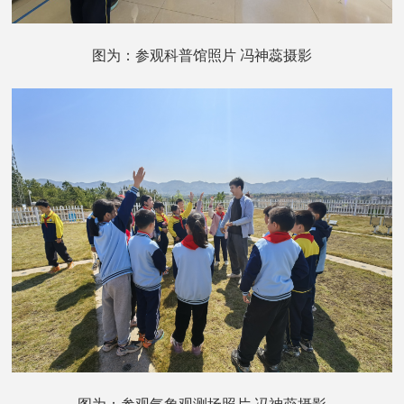
图为：参观科普馆照片 冯神蕊摄影