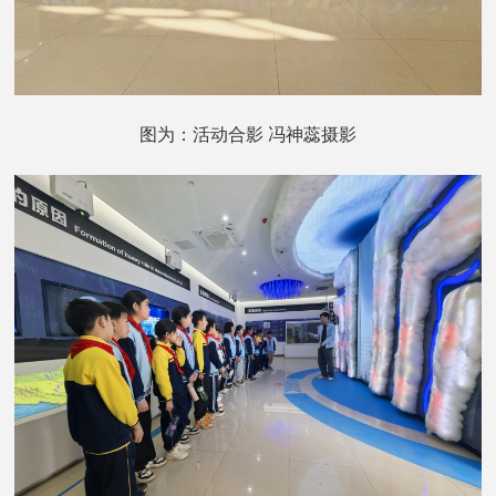
图为：活动合影 冯神蕊摄影