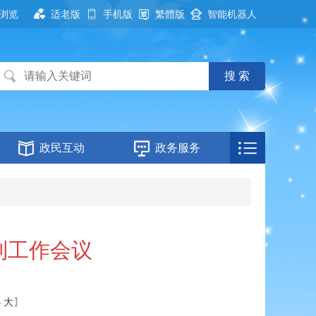
浏览
适老版
手机版
繁體版
智能机器人
政民互动
政务服务
制工作会议
小
大
】